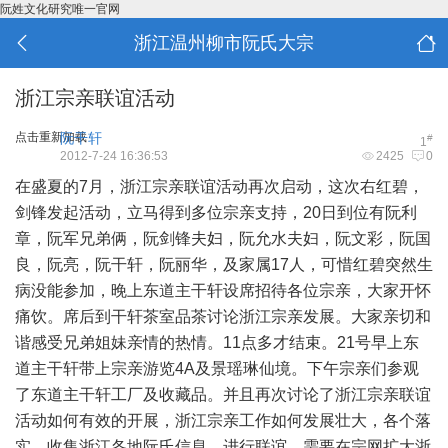
阮姓文化研究唯一官网
浙江温州柳市阮氏大宗
浙江宗亲联谊活动
点击重新加载
阮干轩
#
1
2012-7-24 16:36:53
2425
0
在盛夏的7月，浙江宗亲联谊活动再次启动，这次右红碧，
剑锋发起活动，立马得到多位宗亲支持，20日到位有阮利
章，阮军兄弟俩，阮剑锋夫妇，阮允水夫妇，阮文彩，阮国
良，阮亮，阮干轩，阮丽华，及家属17人，可惜红碧突然生
病没能参加，晚上东道主干轩设席招待各位宗亲，大家开怀
痛饮。席后到干轩茶室品茶讨论浙江宗亲发展。大家亲切和
谐感受兄弟姐妹亲情的热情。11点多才结束。21号早上东
道主干轩带上宗亲游览4A及景瑶琳仙境。下午宗亲们参观
了东道主干轩工厂及收藏品。并且再次讨论了浙江宗亲联谊
活动如何有效的开展，浙江宗亲工作如何发展壮大，各个落
实，收集浙江各地阮氏信息，进行联谊，需要在宗网扩大浙