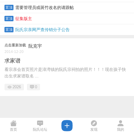
需要管理员或斑竹改名的请跟帖
置顶
征集版主
置顶
阮氏宗亲网严查传销分子公告
置顶
点击重新加载
阮克宇
2014-12-20
求家谱
看宗亲会首页照片是漳湾镇的阮氏宗祠拍的照片！！！现在孩子快
出生求家谱取名 ...
2026
0
首页
阮氏论坛
发现
我的