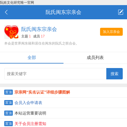
阮姓文化研究唯一官网
阮氏闽东宗亲会
阮氏闽东宗亲会
加入宗亲会
主题
1
成员
17
本会是世界闽东籍和居住在闽东的阮氏之联合会。
全部
成员列表
宗亲网“实名认证”详细步骤图解
置顶
会员入会申请表
置顶
本站运营重要说明
置顶
关于会员注册需知
置顶