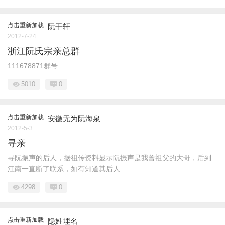
点击重新加载
阮干轩
2012-7-24
浙江阮氏宗亲总群
111678871群号
5010
0
点击重新加载
安徽无为阮海泉
2012-5-3
寻亲
寻阮振声的后人，据祖传资料显示阮振声是我曾祖父的大哥，后到
江南一直断了联系，如有知道其后人 ...
4298
0
点击重新加载
隐姓埋名