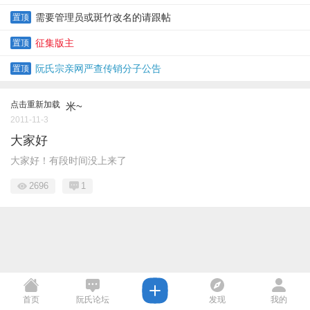
需要管理员或斑竹改名的请跟帖
置顶
征集版主
置顶
阮氏宗亲网严查传销分子公告
置顶
点击重新加载
米~
2011-11-3
大家好
大家好！有段时间没上来了
2696
1
首页
阮氏论坛
发现
我的