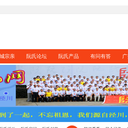
城宗亲
阮氏论坛
阮氏产品
有问有答
广
淘帖
日志
相册
分享
记录