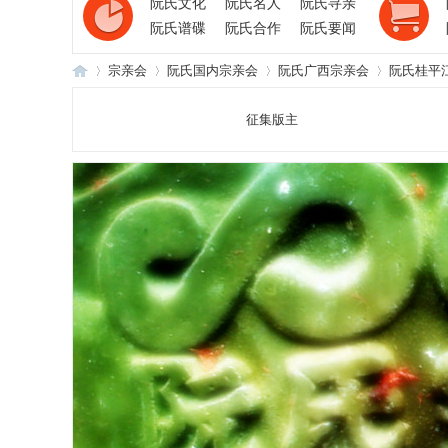
阮氏文化
阮氏名人
阮氏寻亲
阮氏谱碟
阮氏合作
阮氏要闻
宗亲会
阮氏国内宗亲会
阮氏广西宗亲会
阮氏桂平
征集版主
阮
›
›
›
›
氏