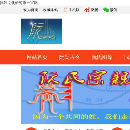
阮姓文化研究唯一官网
设为首页
收藏本站
手机版
微博
微信
网站首页
阮氏古今
阮氏图库
同
快捷导航
帮助
网上祭祀
排行榜
导读