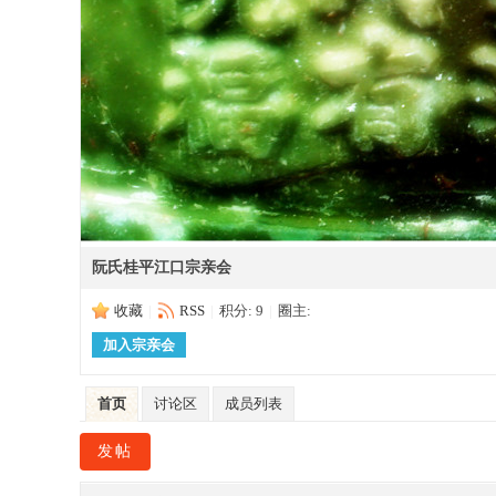
宗
阮氏桂平江口宗亲会
收藏
|
RSS
|
积分: 9
|
圈主:
亲
加入宗亲会
首页
讨论区
成员列表
发帖