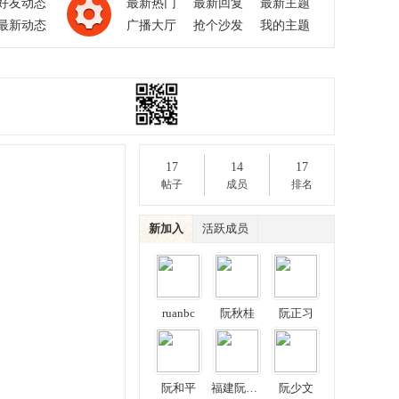
好友动态
最新热门
最新回复
最新主题
最新动态
广播大厅
抢个沙发
我的主题
17
14
17
帖子
成员
排名
新加入
活跃成员
ruanbc
阮秋桂
阮正习
阮和平
福建阮天宇
阮少文