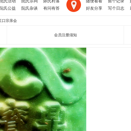
阮氏活动
阮氏宗祠
际氏村落
随便看看
留个记录
阮氏公益
阮氏杂谈
有问有答
好友分享
写个日志
江口宗亲会
会员注册须知