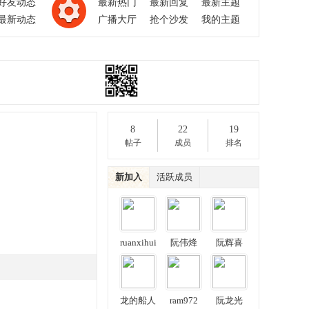
好友动态
最新热门
最新回复
最新主题
最新动态
广播大厅
抢个沙发
我的主题
8
22
19
帖子
成员
排名
新加入
活跃成员
ruanxihui
阮伟烽
阮辉喜
龙的船人
ram972
阮龙光