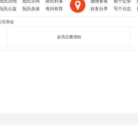
阮氏活动
阮氏宗祠
际氏村落
随便看看
留个记录
阮氏公益
阮氏杂谈
有问有答
好友分享
写个日志
公宗亲会
会员注册须知