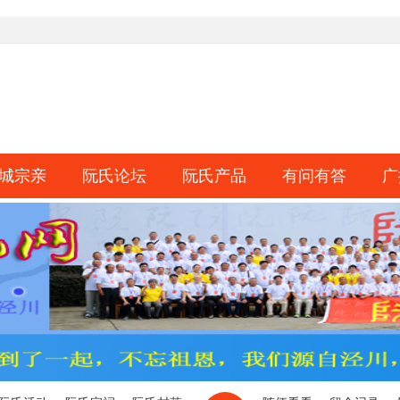
城宗亲
阮氏论坛
阮氏产品
有问有答
广
淘帖
日志
相册
分享
记录