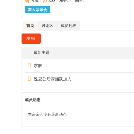
收藏
|
RSS
|
积分: 7
|
圈主:
加入宗亲会
首页
讨论区
成员列表
宗
发帖
最新主题
求解
逸叟公后裔踊跃加入
亲
成员动态
本宗亲会没有最新动态