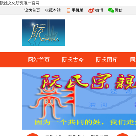
阮姓文化研究唯一官网
设为首页
收藏本站
手机版
微博
微信
网站首页
阮氏古今
阮氏图库
同
快捷导航
帮助
网上祭祀
排行榜
导读