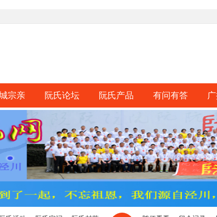
城宗亲
阮氏论坛
阮氏产品
有问有答
广
淘帖
日志
相册
分享
记录