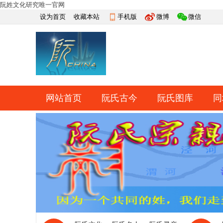
阮姓文化研究唯一官网
设为首页
收藏本站
手机版
微博
微信
网站首页
阮氏古今
阮氏图库
同
快捷导航
帮助
网上祭祀
排行榜
导读