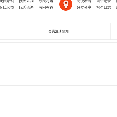
阮氏活动
阮氏宗祠
际氏村落
随便看看
留个记录
阮氏公益
阮氏杂谈
有问有答
好友分享
写个日志
会员注册须知