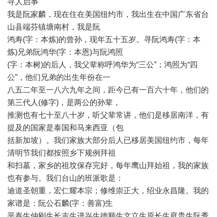
寻人启亊
我是阮家麟，现在住在美国纽约市，我出生在中国广东省台
山县端芬镇塘南村，我是阮
鸿寿(字：本炼)的曾孙，现年五十五岁。寻阮鸿寿(字：本
炼)兄弟阮鸿华(字：本恩)与阮鸿照
(字：本树)的后人，我父辈称呼鸿华为“三公”；鸿照为“四
公”，他们兄弟的出生年份在一
八五二年至一八六九年之间，距今已有一百六十年，他们的
第三代人(修字)，是两公的孙辈，
推测也有七十至八十岁，听父辈常讲，他们是移居南洋，有
提及的国家是泰国和马来西亚（包
括新加坡）。我们家族大部分后人已移居美国纽约市，每年
清明节我们都按照乡下规例拜祖
和扫墓，家乡的祖坟保存完好，每年鹰山拜始祖，我的家族
也有参与。我们台山的班派歌是：
迪道圣朝重，宏仁耀本宗；修维崇正大，绍业永昌隆。我的
家谱是：阮公石麟(字：善富)生
平泰生仲刚生长吉生进兴生德顺生文立生原长生庭贵生阮秀