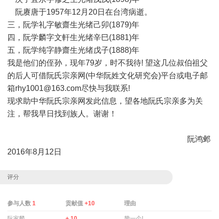
阮赓唐于1957年12月20日在台湾病逝。
三，阮学礼字敏齋生光绪己卯(1879)年
四，阮学麟字文軒生光绪辛巳(1881)年
五，阮学纯字静齋生光绪戊子(1888)年
我是他们的侄孙，现年79岁，时不我待! 望这几位叔伯祖父
的后人可借阮氏宗亲网(中华阮姓文化研究会)平台或电子邮
箱
rhy1001@163.com
尽快与我联系!
现求助中华阮氏宗亲网发此信息，望各地阮氏宗亲多为关
注，帮我早日找到族人。谢谢！
阮鸿邺
2016年8月12日
评分
参与人数
1
贡献值
+10
理由
阮家麟
+ 10
赞一个!