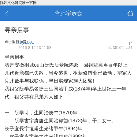
阮姓文化研究唯一官网
合肥宗亲会
寻亲启事
点击重新加载
rhy1001
#
1
2016-8-12 13:11:58
35109
4
寻亲启事
我是安徽桐城ou山阮氏后裔阮鸿邺，因祖辈离乡百年以上，
几代近亲都已失散，当今盛世，祖藉修谱业已啟动，望家人
见此啟事与我联係，早日实现家族大团聚!
我祖父阮学易名捷三生同治甲戌(1874年)卒上世纪三十年
代，祖父共有兄弟六人如下:
一，阮学诗，生同治庚午(1870)年
二，阮学書字赓唐生同治癸酋(1873)年，子二女一。
长子宜長字恒甫生光绪甲午(1894)年
次子宜永字修之生光绪戊戌(1898)年