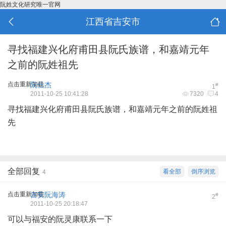
阮姓文化研究唯一官网
江西省吉安市
寻找福建兴化府甫田县阮氏族谱，和嘉靖元年
之前的阮姓祖先
点击重新加载
阮仕杰
#
1
2011-10-25 10:41:28
7320
4
寻找福建兴化府甫田县阮氏族谱，和嘉靖元年之前的阮姓祖
先
全部回复
看全部
倒序浏览
4
点击重新加载
吉安阮海涛
#
2
2011-10-25 20:18:47
可以与福安的阮灵康联系一下